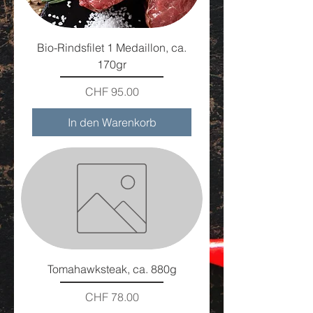
Bio-Rindsfilet 1 Medaillon, ca.
170gr
Preis
CHF 95.00
In den Warenkorb
Tomahawksteak, ca. 880g
Preis
CHF 78.00